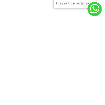
Hi saya ingin bertanya
JUAL & SEWA SCAFFOLDING
Semarang
Batam
Cirebon
Kalimantan
Depok
Balikpapan