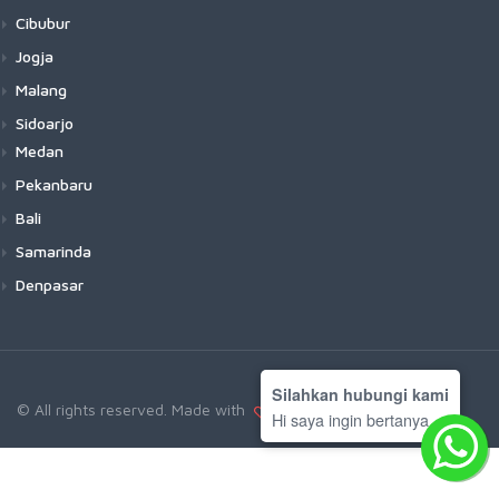
Cibubur
Jogja
Malang
Sidoarjo
Medan
Pekanbaru
Bali
Samarinda
Denpasar
Silahkan hubungi kami
© All rights reserved. Made with
by deratech
Hi saya ingin bertanya