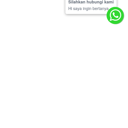
Silahkan hubungi kami
Hi saya ingin bertanya
INDOSTEGER – JUAL & SEWA SCAFFOLDING JAKARTA
TANGERANG
Indosteger adalah situs penyedia jasa sewa scaffolding dan
jual scaffolding steger untuk kebutuhan konstuksi dan material
anda. Melayani pengiriman ke seluruh Indonesia. Tinggalkan
Email anda untuk mendapatkan price list.