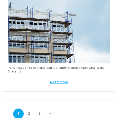
Perlengkapan Scaffolding dan Alat untuk Pemasangan yang Wajib
Diketahui
Read More
1
2
3
>