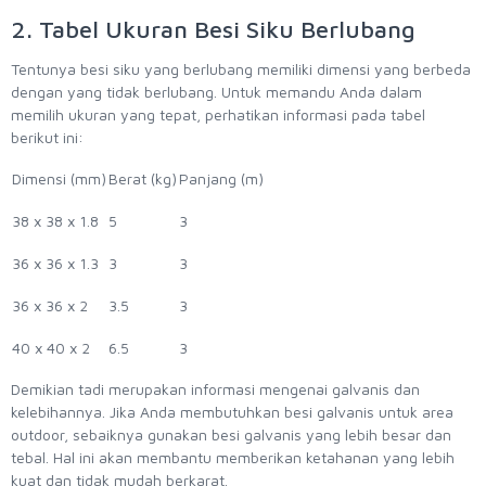
2. Tabel Ukuran Besi Siku Berlubang
Tentunya besi siku yang berlubang memiliki dimensi yang berbeda
dengan yang tidak berlubang. Untuk memandu Anda dalam
memilih ukuran yang tepat, perhatikan informasi pada tabel
berikut ini:
Dimensi (mm)
Berat (kg)
Panjang (m)
38 x 38 x 1.8
5
3
36 x 36 x 1.3
3
3
36 x 36 x 2
3.5
3
40 x 40 x 2
6.5
3
Demikian tadi merupakan informasi mengenai galvanis dan
kelebihannya. Jika Anda membutuhkan besi galvanis untuk area
outdoor, sebaiknya gunakan besi galvanis yang lebih besar dan
tebal. Hal ini akan membantu memberikan ketahanan yang lebih
kuat dan tidak mudah berkarat.