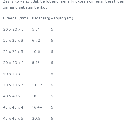
Besi siku yang tidak berlubang memiliki ukuran dimensi, berat, dan
panjang sebagai berikut:
Dimensi (mm)
Berat (Kg)
Panjang (m)
20 x 20 x 3
5,31
6
25 x 25 x 3
6,72
6
25 x 25 x 5
10,6
6
30 x 30 x 3
8,16
6
40 x 40 x 3
11
6
40 x 40 x 4
14,52
6
40 x 40 x 5
18
6
45 x 45 x 4
16,44
6
45 x 45 x 5
20,5
6