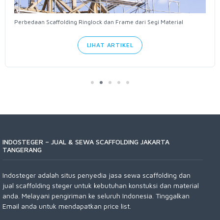
Perbedaan Scaffolding Ringlock dan Frame dari Segi Material
LIHAT ARTIKEL
INDOSTEGER – JUAL & SEWA SCAFFOLDING JAKARTA
TANGERANG
Indosteger adalah situs penyedia jasa sewa scaffolding dan
jual scaffolding steger untuk kebutuhan konstuksi dan material
anda. Melayani pengiriman ke seluruh Indonesia. Tinggalkan
Email anda untuk mendapatkan price list.