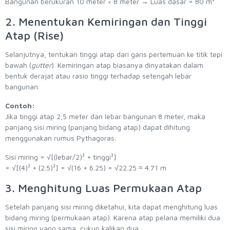
Bangunan berukuran 10 meter × 8 meter → Luas dasar = 80 m²
2. Menentukan Kemiringan dan Tinggi
Atap (Rise)
Selanjutnya, tentukan tinggi atap dari garis pertemuan ke titik tepi
bawah (
gutter
). Kemiringan atap biasanya dinyatakan dalam
bentuk derajat atau rasio tinggi terhadap setengah lebar
bangunan.
Contoh:
Jika tinggi atap 2,5 meter dan lebar bangunan 8 meter, maka
panjang sisi miring (panjang bidang atap) dapat dihitung
menggunakan rumus Pythagoras:
Sisi miring = √[(lebar/2)² + tinggi²]
= √[(4)² + (2.5)²] = √(16 + 6.25) = √22.25 ≈ 4.71 m
3. Menghitung Luas Permukaan Atap
Setelah panjang sisi miring diketahui, kita dapat menghitung luas
bidang miring (permukaan atap). Karena atap pelana memiliki dua
sisi miring yang sama, cukup kalikan dua.