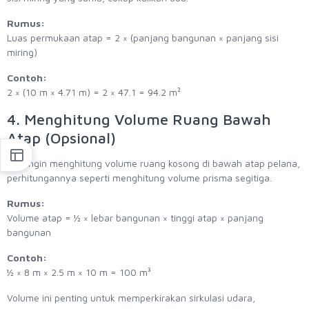
Rumus:
Luas permukaan atap = 2 × (panjang bangunan × panjang sisi
miring)
Contoh:
2 × (10 m × 4.71 m) = 2 × 47.1 = 94.2 m²
4. Menghitung Volume Ruang Bawah
Atap (Opsional)
Jika ingin menghitung volume ruang kosong di bawah atap pelana,
perhitungannya seperti menghitung volume prisma segitiga.
Rumus:
Volume atap = ½ × lebar bangunan × tinggi atap × panjang
bangunan
Contoh:
½ × 8 m × 2.5 m × 10 m = 100 m³
Volume ini penting untuk memperkirakan sirkulasi udara,