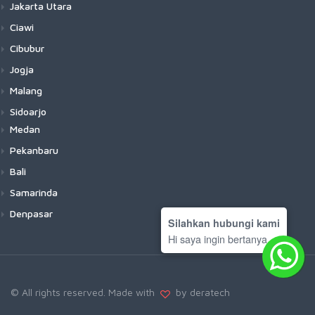
Jakarta Utara
Ciawi
Cibubur
Jogja
Malang
Sidoarjo
Medan
Pekanbaru
Bali
Samarinda
Denpasar
Silahkan hubungi kami
Hi saya ingin bertanya
© All rights reserved. Made with
by deratech