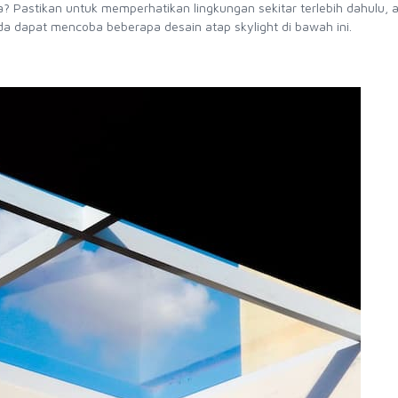
a? Pastikan untuk memperhatikan lingkungan sekitar terlebih dahulu,
nda dapat mencoba beberapa desain atap skylight di bawah ini.