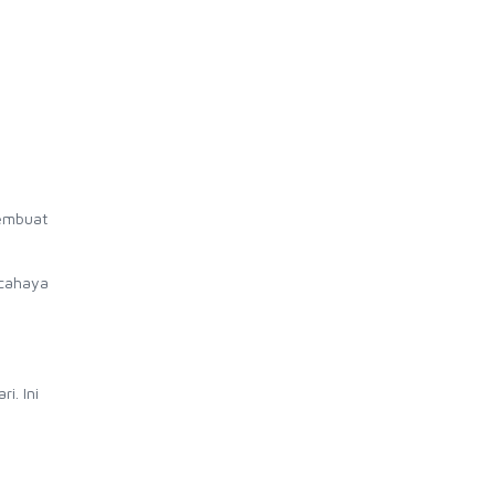
membuat
 cahaya
i. Ini