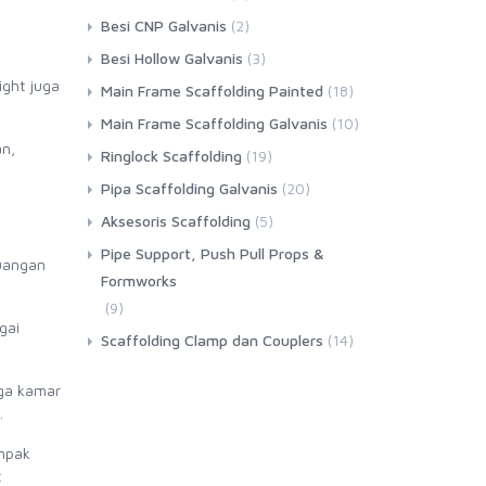
Besi CNP Galvanis
(2)
Besi Hollow Galvanis
(3)
ight juga
Main Frame Scaffolding Painted
(18)
Main Frame Scaffolding Galvanis
(10)
an,
Ringlock Scaffolding
(19)
Pipa Scaffolding Galvanis
(20)
Aksesoris Scaffolding
(5)
Pipe Support, Push Pull Props &
ruangan
Formworks
(9)
gai
Scaffolding Clamp dan Couplers
(14)
gga kamar
.
ampak
t