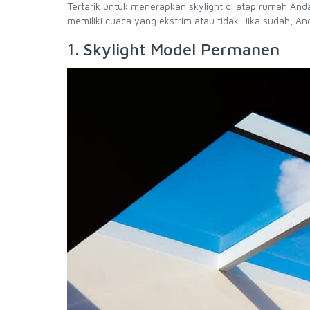
Tertarik untuk menerapkan skylight di atap rumah And
memiliki cuaca yang ekstrim atau tidak. Jika sudah, A
1. Skylight Model Permanen