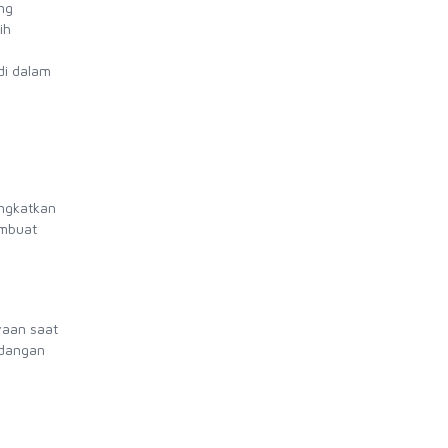
ng
ih
di dalam
ingkatkan
embuat
yaan saat
ndangan