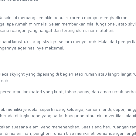
? Desain ini memang semakin populer karena mampu menghadirkan
 tipe rumah minimalis. Selain memberikan nilai fungsional, atap skyl
asana ruangan yang hangat dan terang oleh sinar matahari.
i konstruksi atap skylight secara menyeluruh. Mulai dari pengerti
ngannya agar hasilnya maksimal.
 kaca skylight yang dipasang di bagian atap rumah atau langit-langit 
umah.
empered atau laminated yang kuat, tahan panas, dan aman untuk berba
dak memiliki jendela, seperti ruang keluarga, kamar mandi, dapur, hin
 berada di lingkungan yang padat bangunan atau minim ventilasi alami
ptakan suasana alami yang menenangkan. Saat siang hari, ruangan t
an di malam hari, penghuni rumah bisa menikmati pemandangan langi