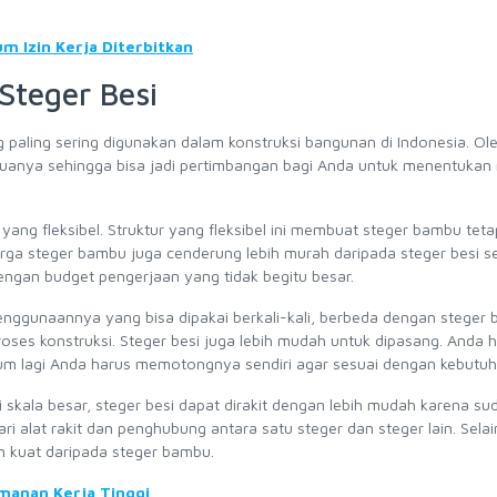
m Izin Kerja Diterbitkan
Steger Besi
g paling sering digunakan dalam konstruksi bangunan di Indonesia. Ol
keduanya sehingga bisa jadi pertimbangan bagi Anda untuk menentuka
yang fleksibel. Struktur yang fleksibel ini membuat steger bambu teta
Harga steger bambu juga cenderung lebih murah daripada steger besi s
ngan budget pengerjaan yang tidak begitu besar.
enggunaannya yang bisa dipakai berkali-kali, berbeda dengan steger
oses konstruksi. Steger besi juga lebih mudah untuk dipasang. Anda 
um lagi Anda harus memotongnya sendiri agar sesuai dengan kebutuh
i skala besar, steger besi dapat dirakit dengan lebih mudah karena sud
ari alat rakit dan penghubung antara satu steger dan steger lain. Selain
dan kuat daripada steger bambu.
amanan Kerja Tinggi