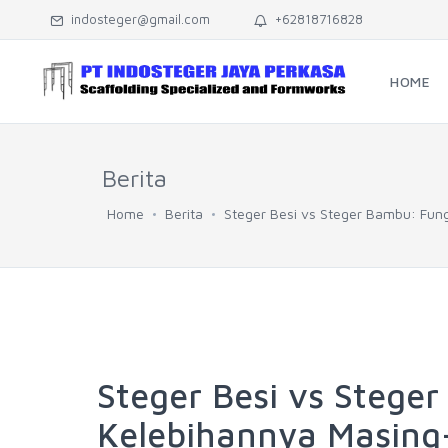
indosteger@gmail.com
+62818716828
HOME
Berita
Home
Berita
Steger Besi vs Steger Bambu: Fun
Steger Besi vs Stege
Kelebihannya Masing