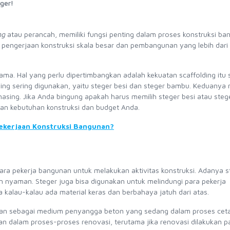
ger!
ng
atau perancah, memiliki fungsi penting dalam proses konstruksi ba
pengerjaan konstruksi skala besar dan pembangunan yang lebih dari
ama. Hal yang perlu dipertimbangkan adalah kekuatan scaffolding itu s
ng sering digunakan, yaitu steger besi dan steger bambu.
Keduanya m
asing. Jika Anda bingung apakah harus memilih steger besi atau steg
an kebutuhan konstruksi dan budget Anda.
Pekerjaan Konstruksi Bangunan?
a pekerja bangunan untuk melakukan aktivitas konstruksi. Adanya st
nyaman. Steger juga bisa digunakan untuk melindungi para pekerja
kalau-kalau ada material keras dan berbahaya jatuh dari atas.
nakan sebagai medium penyangga beton yang sedang dalam proses ceta
an dalam proses-proses renovasi, terutama jika renovasi dilakukan p