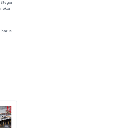
 Steger
gunakan
h harus