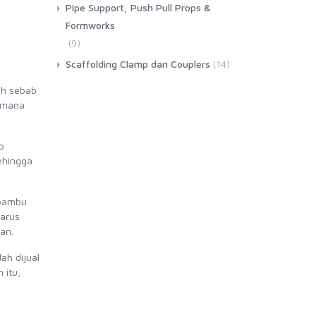
Pipe Support, Push Pull Props &
Formworks
(9)
Scaffolding Clamp dan Couplers
(14)
eh sebab
n mana
p
ehingga
 bambu
harus
an.
ah dijual
 itu,