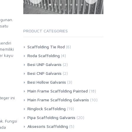
ngunan.
 satu
PRODUCT CATEGORIES
endiri
Scaffolding Tie Rod
(6)
emiliki
er kayu
Roda Scaffolding
(4)
Besi UNP Galvanis
(2)
Besi CNP Galvanis
(2)
Besi Hollow Galvanis
(3)
Main Frame Scaffolding Painted
(18)
eger ini
Main Frame Scaffolding Galvanis
(10)
Ringlock Scaffolding
(19)
Pipa Scaffolding Galvanis
(20)
k. Fungsi
Aksesoris Scaffolding
(5)
ada