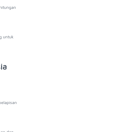
hitungan
g untuk
ia
pelapisan
bap dan