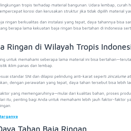
gkungan tropis terhadap material bangunan. Udara lembap, curah h
percepat korosi dan kerusakan struktur jika tidak dipilih material ya
a ringan berkualitas dan instalasi yang tepat, daya tahannya bisa sa
tang berapa lama kekuatan baja ringan bisa bertahan di Indonesia sert
 Ringan di Wilayah Tropis Indones
g untuk memahami seberapa lama material ini bisa bertahan—terut
istik iklim panas dan lembap.
uai standar SNI dan dilapisi pelindung anti-karat seperti
zincalume
at
kan, dengan perawatan yang tepat, daya tahan tersebut bisa lebih la
ktor yang memengaruhinya—mulai dari kualitas bahan, proses produk
ari itu, penting bagi Anda untuk memahami lebih jauh faktor-faktor y
ingan.
Harganya
Daya Tahan Baja Ringan