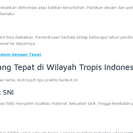
yebabkan deformasi atau bahkan keruntuhan. Pastikan desain dan per
berlaku.
rti bisa diabaikan. Pemeriksaan berkala setiap beberapa tahun pentin
besar ke depannya.
valum dengan Tepat
ang Tepat di Wilayah Tropis Indones
lama, ikuti tujuh tips praktis berikut ini:
t SNI
 (SNI) menjamin kualitas material, kekuatan tarik, hingga ketebalan 
al AZ150 untuk wilayah tropis. Lapisan ini tahan terhadap udara lem