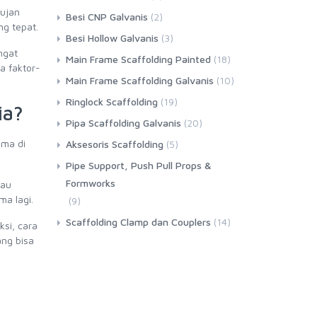
ujan
Besi CNP Galvanis
(2)
ng tepat.
Besi Hollow Galvanis
(3)
ngat
Main Frame Scaffolding Painted
(18)
a faktor-
Main Frame Scaffolding Galvanis
(10)
Ringlock Scaffolding
(19)
ia?
Pipa Scaffolding Galvanis
(20)
ama di
Aksesoris Scaffolding
(5)
Pipe Support, Push Pull Props &
Formworks
au
ma lagi.
(9)
Scaffolding Clamp dan Couplers
(14)
si, cara
ang bisa