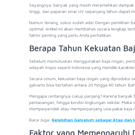
Sayangnya, banyak yang masih meremehkan dampak lin
tinggi, dan paparan sinar UV sepanjang tahun dapat mem
Namun tenang, solusi sudah ada! Dengan pemilihan baj
optimal. Artikel ini akan membahas secara lengkap ten
faktor penting yang perlu Anda perhatikan.
Berapa Tahun Kekuatan Baja
Sebelum memutuskan menggunakan baja ringan, pentin
wilayah tropis seperti Indonesia yang memiliki karakter
Secara umum, kekuatan baja ringan yang diproduksi ses
galvanis bisa bertahan antara 20 hingga 40 tahun. Bah
Mengapa rentangnya cukup panjang? Karena banyak fa
pemasangan, hingga kondisi lingkungan sekitar. Maka d
memperpendek atau memperpanjang usia pakai baja r
Baca Juga:
Kelebihan Galvalum sebagai Atap dan 
Faktor yang Memengaruhi 