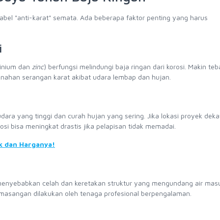
abel "anti-karat" semata. Ada beberapa faktor penting yang harus
i
inium dan
zinc
) berfungsi melindungi baja ringan dari korosi. Makin teb
nahan serangan karat akibat udara lembap dan hujan.
dara yang tinggi dan curah hujan yang sering. Jika lokasi proyek dekat
orosi bisa meningkat drastis jika pelapisan tidak memadai.
k dan Harganya!
menyebabkan celah dan keretakan struktur yang mengundang air masuk
emasangan dilakukan oleh tenaga profesional berpengalaman.