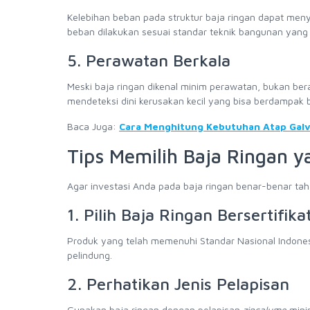
Kelebihan beban pada struktur baja ringan dapat men
beban dilakukan sesuai standar teknik bangunan yang 
5. Perawatan Berkala
Meski baja ringan dikenal minim perawatan, bukan bera
mendeteksi dini kerusakan kecil yang bisa berdampak 
Baca Juga:
Cara Menghitung Kebutuhan Atap Gal
Tips Memilih Baja Ringan y
Agar investasi Anda pada baja ringan benar-benar tahan 
1. Pilih Baja Ringan Bersertifika
Produk yang telah memenuhi Standar Nasional Indonesia
pelindung.
2. Perhatikan Jenis Pelapisan
Gunakan baja ringan dengan pelapisan
zincalume
minim