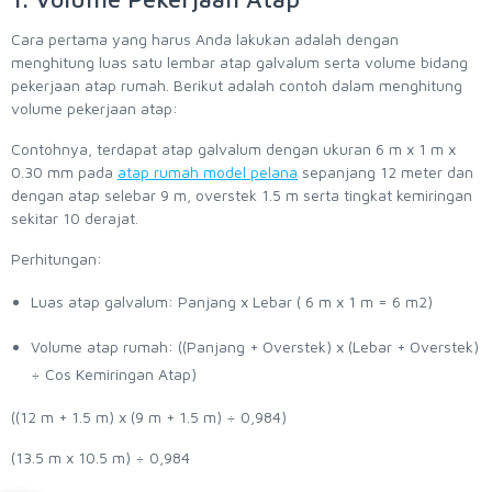
Cara pertama yang harus Anda lakukan adalah dengan
menghitung luas satu lembar atap galvalum serta volume bidang
pekerjaan atap rumah. Berikut adalah contoh dalam menghitung
volume pekerjaan atap:
Contohnya, terdapat atap galvalum dengan ukuran 6 m x 1 m x
0.30 mm pada
atap rumah model pelana
sepanjang 12 meter dan
dengan atap selebar 9 m, overstek 1.5 m serta tingkat kemiringan
sekitar 10 derajat.
Perhitungan:
Luas atap galvalum: Panjang x Lebar ( 6 m x 1 m = 6 m2)
Volume atap rumah: ((Panjang + Overstek) x (Lebar + Overstek)
÷ Cos Kemiringan Atap)
((12 m + 1.5 m) x (9 m + 1.5 m) ÷ 0,984)
(13.5 m x 10.5 m) ÷ 0,984