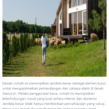
Desain rumah ini menonjolkan jendela besar sebagai elemen kunci
untuk mengoptimalkan pemandangan dan cahaya alami di tanah
menurun. Melalui penggunaan kaca, rumah ini menciptakan
keterhubungan visual yang kuat antara interior dan eksterior.
Jendela besar tidak hanya memberikan pencahayaan yang cukup,
tetapi juga membuka rumah minimalis ini ke panorama alam