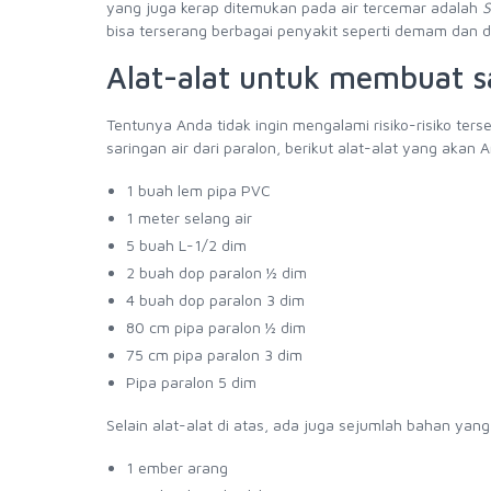
yang juga kerap ditemukan pada air tercemar adalah
S
bisa terserang berbagai penyakit seperti demam dan d
Alat-alat untuk membuat sa
Tentunya Anda tidak ingin mengalami risiko-risiko ters
saringan air dari paralon, berikut alat-alat yang akan
1 buah lem pipa PVC
1 meter selang air
5 buah L-1/2 dim
2 buah dop paralon ½ dim
4 buah dop paralon 3 dim
80 cm pipa paralon ½ dim
75 cm pipa paralon 3 dim
Pipa paralon 5 dim
Selain alat-alat di atas, ada juga sejumlah bahan yan
1 ember arang