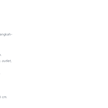
langkah-
m.
uk
outlet,
.
0 cm.