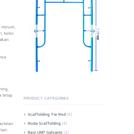
, minum,
, kotor,
nakan
bisa
ning,
a tetap
PRODUCT CATEGORIES
Scaffolding Tie Rod
(6)
Roda Scaffolding
(4)
ertelan
lain
Besi UNP Galvanis
(2)