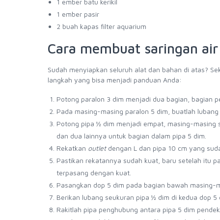
1 ember batu kerikil
1 ember pasir
2 buah kapas filter aquarium
Cara membuat saringan air
Sudah menyiapkan seluruh alat dan bahan di atas? Sek
langkah yang bisa menjadi panduan Anda:
Potong paralon 3 dim menjadi dua bagian, bagian 
Pada masing-masing paralon 5 dim, buatlah lubang s
Potong pipa ½ dim menjadi empat, masing-masing 
dan dua lainnya untuk bagian dalam pipa 5 dim.
Rekatkan
outlet
dengan L dan pipa 10 cm yang sudah
Pastikan rekatannya sudah kuat, baru setelah itu p
terpasang dengan kuat.
Pasangkan dop 5 dim pada bagian bawah masing-mas
Berikan lubang seukuran pipa ½ dim di kedua dop 
Rakitlah pipa penghubung antara pipa 5 dim pendek