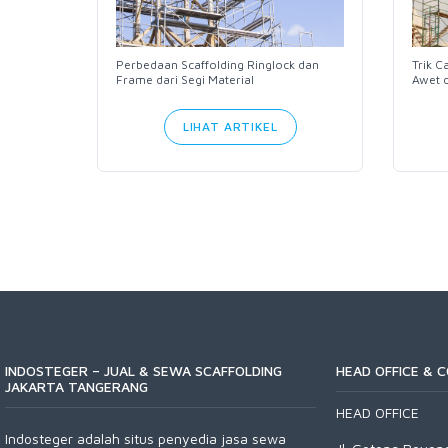
Trik C
ng pada
Perbedaan Scaffolding Ringlock dan
Awet d
Frame dari Segi Material
LIHAT ARTIKEL
INDOSTEGER – JUAL & SEWA SCAFFOLDING
HEAD OFFICE & 
JAKARTA TANGERANG
HEAD OFFICE
Indosteger adalah situs penyedia jasa sewa