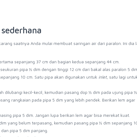
 sederhana
arang saatnya Anda mulai membuat saringan air dari paralon. Ini dia 
pertama sepanjang 37 cm dan bagian kedua sepanjang 44 cm.
eukuran pipa ½ dim dengan tinggi 12 cm dari bakal alas paralon 5 di
sepanjang 10 cm. Satu pipa akan digunakan untuk
inlet,
satu lagi unt
 dilubangi kecil-kecil, kemudian pasang dop ½ dim pada ujung pipa ½
asang rangkaian pada pipa 5 dim yang lebih pendek. Berikan lem agar
ing pipa 5 dim. Jangan lupa berikan lem agar bisa merekat kuat.
5 dim yang belum terpasang, kemudian pasang pipa ½ dim sepanjang 1
 dan pipa 5 dim panjang.