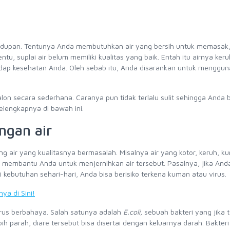
hidupan. Tentunya Anda membutuhkan air yang bersih untuk memasak
u, suplai air belum memiliki kualitas yang baik. Entah itu airnya keruh
rhadap kesehatan Anda. Oleh sebab itu, Anda disarankan untuk menggu
lon secara sederhana. Caranya pun tidak terlalu sulit sehingga Anda 
elengkapnya di bawah ini.
ngan air
g air yang kualitasnya bermasalah. Misalnya air yang kotor, keruh, ku
a membantu Anda untuk menjernihkan air tersebut. Pasalnya, jika And
ebutuhan sehari-hari, Anda bisa berisiko terkena kuman atau virus.
ya di Sini!
rus berbahaya. Salah satunya adalah
E.coli,
sebuah bakteri yang jika t
 parah, diare tersebut bisa disertai dengan keluarnya darah. Bakteri 