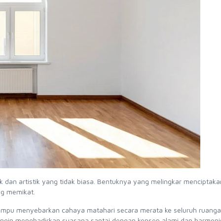
 dan artistik yang tidak biasa. Bentuknya yang melingkar menciptaka
ng memikat.
 mampu menyebarkan cahaya matahari secara merata ke seluruh ruanga
g ingin menghadirkan suasana santai dengan konsep alami dan harmoni