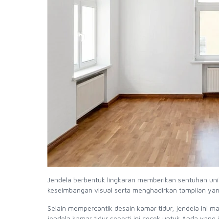
Jendela berbentuk lingkaran memberikan sentuhan unik
keseimbangan visual serta menghadirkan tampilan ya
Selain mempercantik desain kamar tidur, jendela ini
jendela kamar tidur seperti ini cocok untuk Anda yan