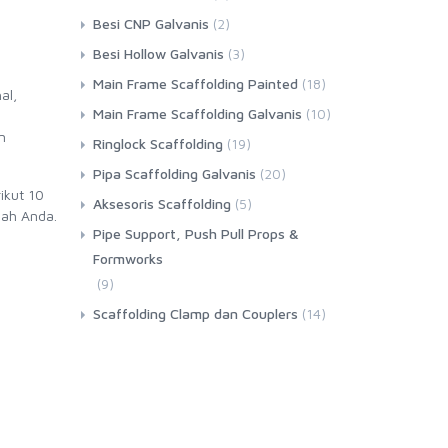
Besi CNP Galvanis
(2)
Besi Hollow Galvanis
(3)
Main Frame Scaffolding Painted
(18)
al,
Main Frame Scaffolding Galvanis
(10)
n
Ringlock Scaffolding
(19)
Pipa Scaffolding Galvanis
(20)
ikut 10
Aksesoris Scaffolding
(5)
mah Anda.
Pipe Support, Push Pull Props &
Formworks
(9)
Scaffolding Clamp dan Couplers
(14)