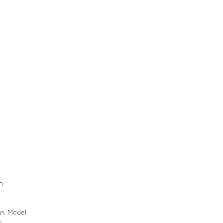
n
n. Model
s.