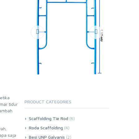
etika
PRODUCT CATEGORIES
mar tidur
nambah
Scaffolding Tie Rod
(6)
Roda Scaffolding
(4)
wah.
 apa saja
Besi UNP Galvanis
(2)