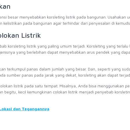
akan
 potensi besar menyebabkan korsleting listrik pada bangunan. Usahakan 
kelistrikan pada bangunan agar terhindar dari penyesalan di kemudia
lokan Listrik
 korsleting listrik yang paling umum terjadi. Korsleting yang terlalu
jenisnya yang berlebihan dapat menyebabkan arus pendek yang dapa
 akan terkumpul panas dalam jumlah yang besar. Dan, seperti yang sud
 pada sumber panas pada jarak yang dekat, korsleting akan dapat terjad
lokan listrik pada satu tempat. Misalnya, Anda bisa menggunakan pe
 begitu, kecil kemungkinan colokan listrik menjadi penyebab korsleting
 Lokasi dan Tegangannya