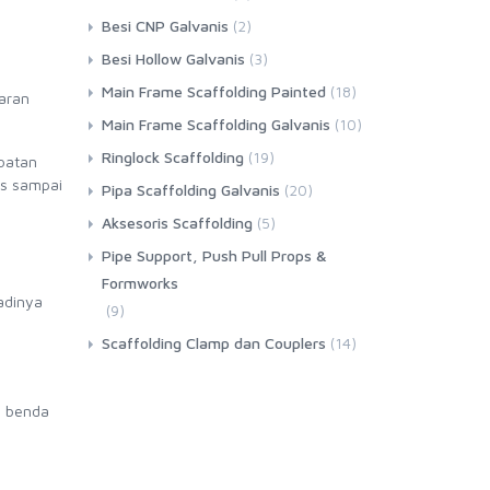
Besi CNP Galvanis
(2)
Besi Hollow Galvanis
(3)
Main Frame Scaffolding Painted
(18)
aran
Main Frame Scaffolding Galvanis
(10)
Ringlock Scaffolding
(19)
mbatan
us sampai
Pipa Scaffolding Galvanis
(20)
Aksesoris Scaffolding
(5)
Pipe Support, Push Pull Props &
Formworks
adinya
(9)
Scaffolding Clamp dan Couplers
(14)
n benda