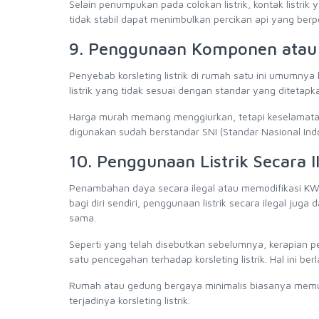
Selain penumpukan pada colokan listrik, kontak listrik
tidak stabil dapat menimbulkan percikan api yang be
9. Penggunaan Komponen atau P
Penyebab korsleting listrik di rumah satu ini umumny
listrik yang tidak sesuai dengan standar yang ditetapka
Harga murah memang menggiurkan, tetapi keselamatan l
digunakan sudah berstandar SNI (Standar Nasional Ind
10. Penggunaan Listrik Secara I
Penambahan daya secara ilegal atau memodifikasi KWH M
bagi diri sendiri, penggunaan listrik secara ilegal j
sama.
Seperti yang telah disebutkan sebelumnya, kerapian p
satu pencegahan terhadap korsleting listrik. Hal ini b
Rumah atau gedung bergaya minimalis biasanya memud
terjadinya korsleting listrik.