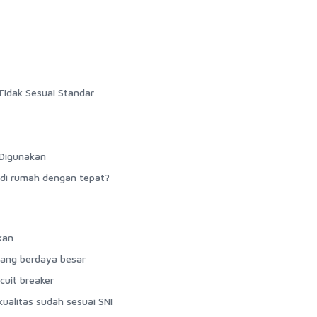
idak Sesuai Standar
 Digunakan
k di rumah dengan tepat?
kan
 yang berdaya besar
rcuit breaker
ualitas sudah sesuai SNI