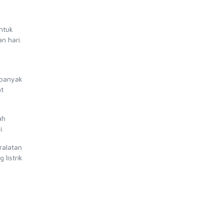
untuk
n hari.
 banyak
t
ah
i.
ralatan
 listrik