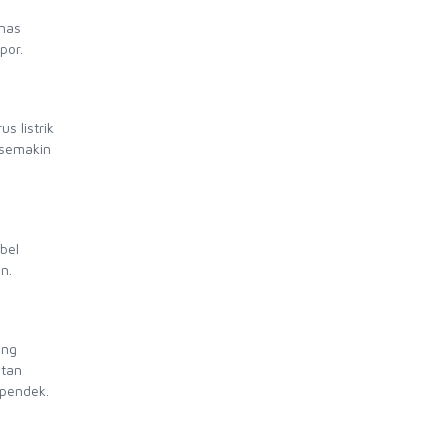
anas
por.
s listrik
 semakin
bel
n.
ang
atan
 pendek.