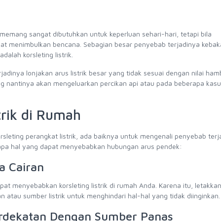
rik memang sangat dibutuhkan untuk keperluan sehari-hari, tetapi bila
apat menimbulkan bencana. Sebagian besar penyebab terjadinya kebak
lah korsleting listrik.
rjadinya lonjakan arus listrik besar yang tidak sesuai dengan nilai ha
yang nantinya akan mengeluarkan percikan api atau pada beberapa kas
trik di Rumah
rsleting perangkat listrik, ada baiknya untuk mengenali penyebab terj
rapa hal yang dapat menyebabkan hubungan arus pendek:
na Cairan
pat menyebabkan korsleting listrik di rumah Anda. Karena itu, letakka
atau sumber listrik untuk menghindari hal-hal yang tidak diinginkan.
 Berdekatan Dengan Sumber Panas