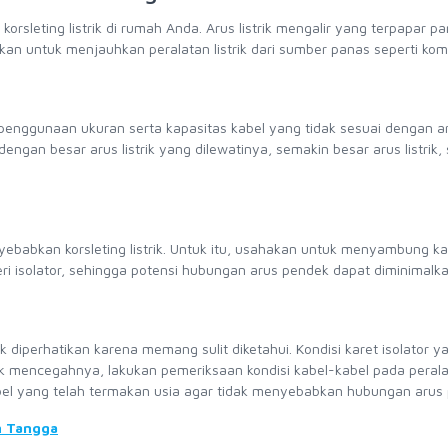
orsleting listrik di rumah Anda. Arus listrik mengalir yang terpapar p
kan untuk menjauhkan peralatan listrik dari sumber panas seperti kom
 penggunaan ukuran serta kapasitas kabel yang tidak sesuai dengan aru
ngan besar arus listrik yang dilewatinya, semakin besar arus listrik,
ebabkan korsleting listrik. Untuk itu, usahakan untuk menyambung ka
ri isolator, sehingga potensi hubungan arus pendek dapat diminimalka
dak diperhatikan karena memang sulit diketahui. Kondisi karet isolator y
tuk mencegahnya, lakukan pemeriksaan kondisi kabel-kabel pada peral
i kabel yang telah termakan usia agar tidak menyebabkan hubungan arus
h Tangga