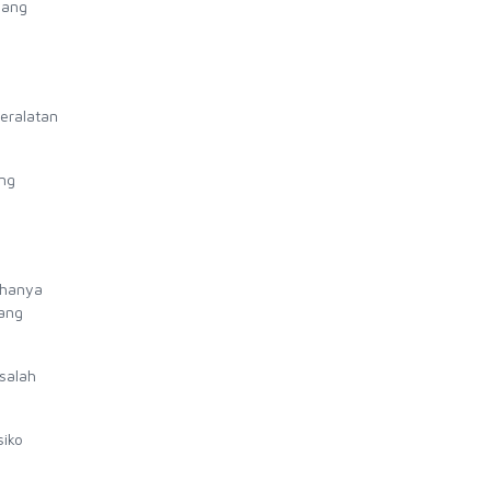
yang
eralatan
ang
 hanya
yang
salah
iko