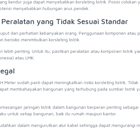
 yang kendur juga dapat menyebabkan korsleting listrik. Posisi colokan 
rpotensi menyebabkan hubungan arus pendek.
eralatan yang Tidak Sesuai Standar
a luput dari perhatian kebanyakan orang. Penggunaan komponen atau p
n berisiko menimbulkan korsleting listrik.
ebih penting. Untuk itu, pastikan peralatan atau komponen listrik y
onesia) atau LMK.
legal
eter sudah pasti dapat meningkatkan risiko korsleting listrik. Tidak
uga dapat membahayakan bangunan yang terhubung pada sumber listrik 
emasangan jaringan listrik dalam bangunan berperan penting sebagai 
erlaku untuk setiap bangunan, baik itu rumah maupun kantor.
ahkan dalam mengurutkan alur kabel sehingga dapat mengurangi ris