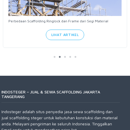
Perbedaan Scaffolding Ringlock dan Frame dari Segi Material
LIHAT ARTIKEL
INDOSTEGER – JUAL & SEWA SCAFFOLDING JAKARTA
TANGERANG
Indosteger adalah situs penyedia jasa sewa scaffolding dan
jual scaffolding steger untuk kebutuhan konstuksi dan material
anda. Melayani pengiriman ke seluruh Indonesia. Tinggalkan
Email anda untuk mendapatkan price list.