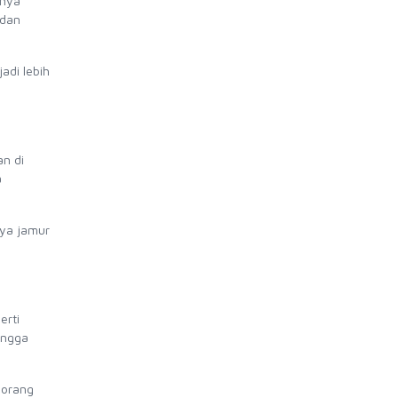
knya
 dan
adi lebih
an di
a
ya jamur
erti
angga
 orang