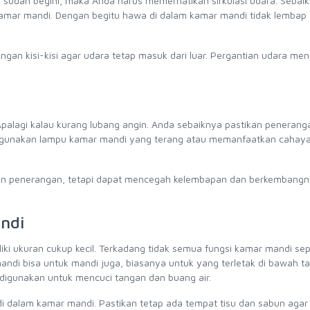
u sudah begini, maka Anda harus memerhatikan sirkulasi udara. Sebai
kamar mandi. Dengan begitu hawa di dalam kamar mandi tidak lembap
an kisi-kisi agar udara tetap masuk dari luar. Pergantian udara menj
palagi kalau kurang lubang angin. Anda sebaiknya pastikan penerang
ggunakan lampu kamar mandi yang terang atau memanfaatkan cahay
kan penerangan, tetapi dapat mencegah kelembapan dan berkembangn
ndi
ki ukuran cukup kecil. Terkadang tidak semua fungsi kamar mandi sep
andi bisa untuk mandi juga, biasanya untuk yang terletak di bawah t
a digunakan untuk mencuci tangan dan buang air.
 dalam kamar mandi. Pastikan tetap ada tempat tisu dan sabun agar