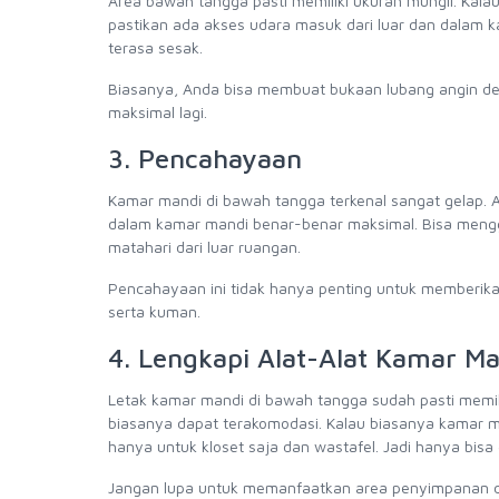
Area bawah tangga pasti memiliki ukuran mungil. Kala
pastikan ada akses udara masuk dari luar dan dalam 
terasa sesak.
Biasanya, Anda bisa membuat bukaan lubang angin deng
maksimal lagi.
3. Pencahayaan
Kamar mandi di bawah tangga terkenal sangat gelap. A
dalam kamar mandi benar-benar maksimal. Bisa men
matahari dari luar ruangan.
Pencahayaan ini tidak hanya penting untuk memberi
serta kuman.
4. Lengkapi Alat-Alat Kamar Ma
Letak kamar mandi di bawah tangga sudah pasti memili
biasanya dapat terakomodasi. Kalau biasanya kamar m
hanya untuk kloset saja dan wastafel. Jadi hanya bis
Jangan lupa untuk memanfaatkan area penyimpanan di