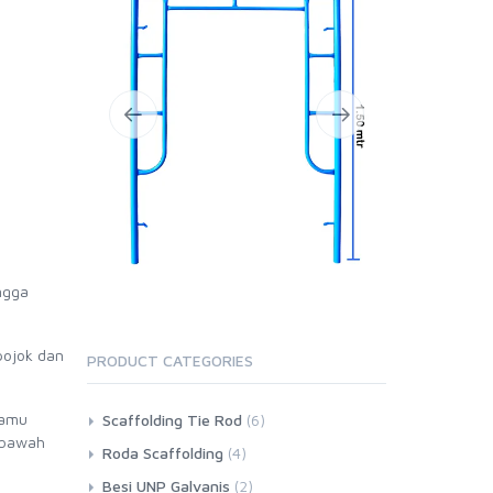
ngga
pojok dan
PRODUCT CATEGORIES
tamu
Scaffolding Tie Rod
(6)
i bawah
Roda Scaffolding
(4)
Besi UNP Galvanis
(2)