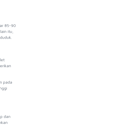
tar 85-90
ain itu,
 duduk.
let
berikan
an pada
nggi
ip dan
hkan