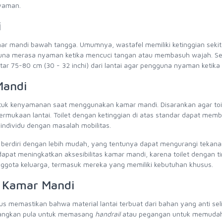
yaman.
i
mar mandi bawah tangga. Umumnya, wastafel memiliki ketinggian seki
ngguna merasa nyaman ketika mencuci tangan atau membasuh wajah. Sel
itar 75-80 cm (30 - 32 inchi) dari lantai agar pengguna nyaman ketika
Mandi
untuk kenyamanan saat menggunakan kamar mandi. Disarankan agar toi
 permukaan lantai. Toilet dengan ketinggian di atas standar dapat mem
ndividu dengan masalah mobilitas.
dan berdiri dengan lebih mudah, yang tentunya dapat mengurangi tekan
a dapat meningkatkan aksesibilitas kamar mandi, karena toilet dengan ti
anggota keluarga, termasuk mereka yang memiliki kebutuhan khusus.
p Kamar Mandi
 memastikan bahwa material lantai terbuat dari bahan yang anti sel
mbangkan pula untuk memasang
handrail
atau pegangan untuk memuda