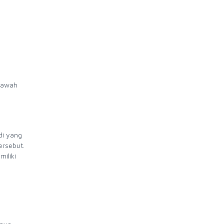
 bawah
di yang
ersebut.
iliki