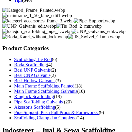
Tips
(640)
Product Categories
Scaffolding Tie Rod
(6)
Roda Scaffolding
(4)
Besi UNP Galvanis
(2)
Besi CNP Galvanis
(2)
Besi Hollow Galvanis
(3)
Main Frame Scaffolding Painted
(18)
Main Frame Scaffolding Galvanis
(10)
Ringlock Scaffolding
(19)
Pipa Scaffolding Galvanis
(20)
Aksesoris Scaffolding
(5)
Pipe Support, Push Pull Props & Formworks
(9)
Scaffolding Clamp dan Couplers
(14)
Indosteger – Jual & Sewa Scaffolding