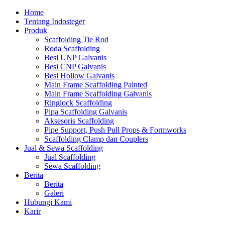
Home
Tentang Indosteger
Produk
Scaffolding Tie Rod
Roda Scaffolding
Besi UNP Galvanis
Besi CNP Galvanis
Besi Hollow Galvanis
Main Frame Scaffolding Painted
Main Frame Scaffolding Galvanis
Ringlock Scaffolding
Pipa Scaffolding Galvanis
Aksesoris Scaffolding
Pipe Support, Push Pull Props & Formworks
Scaffolding Clamp dan Couplers
Jual & Sewa Scaffolding
Jual Scaffolding
Sewa Scaffolding
Berita
Berita
Galeri
Hubungi Kami
Karir