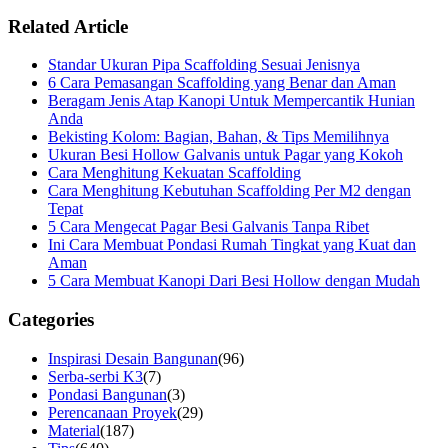
Related Article
Standar Ukuran Pipa Scaffolding Sesuai Jenisnya
6 Cara Pemasangan Scaffolding yang Benar dan Aman
Beragam Jenis Atap Kanopi Untuk Mempercantik Hunian
Anda
Bekisting Kolom: Bagian, Bahan, & Tips Memilihnya
Ukuran Besi Hollow Galvanis untuk Pagar yang Kokoh
Cara Menghitung Kekuatan Scaffolding
Cara Menghitung Kebutuhan Scaffolding Per M2 dengan
Tepat
5 Cara Mengecat Pagar Besi Galvanis Tanpa Ribet
Ini Cara Membuat Pondasi Rumah Tingkat yang Kuat dan
Aman
5 Cara Membuat Kanopi Dari Besi Hollow dengan Mudah
Categories
Inspirasi Desain Bangunan
(96)
Serba-serbi K3
(7)
Pondasi Bangunan
(3)
Perencanaan Proyek
(29)
Material
(187)