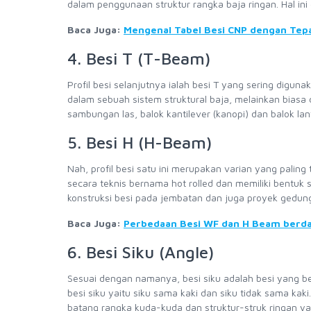
dalam penggunaan struktur rangka baja ringan. Hal in
Baca Juga:
Mengenal Tabel Besi CNP dengan Tep
4. Besi T (T-Beam)
Profil besi selanjutnya ialah besi T yang sering digun
dalam sebuah sistem struktural baja, melainkan biasa
sambungan las, balok kantilever (kanopi) dan balok lant
5. Besi H (H-Beam)
Nah, profil besi satu ini merupakan varian yang paling
secara teknis bernama hot rolled dan memiliki bentuk
konstruksi besi pada jembatan dan juga proyek gedun
Baca Juga:
Perbedaan Besi WF dan H Beam berda
6. Besi Siku (Angle)
Sesuai dengan namanya, besi siku adalah besi yang ber
besi siku yaitu siku sama kaki dan siku tidak sama kaki.
batang rangka kuda-kuda dan struktur-struk ringan yan