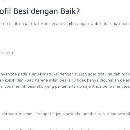
fil Besi dengan Baik?
entu tidak dapat dilakukan secara sembarangan. Untuk itu, simak pa
si siku.
enyangga pada suatu konstruksi dengan tujuan agar tidak mudah robo
lah kokoh dan kuat. Karena inilah besi siku tidak hanya digunakan dala
ah, tips memilih besi siku yang pertama tentu saja Anda perlu menyes
m berbagai macam. Terdapat 3 jenis besi siku untuk dipilih. Adaq besi s