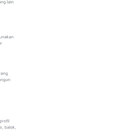
ng lain.
igunakan
ur
 yang
bangun
rofil
s, balok,