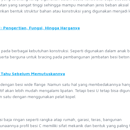
adatan yang sangat tinggi sehingga mampu menahan jenis beban aksial
rikan bentuk struktur bahan atau konstruksi yang digunakan menjadi l
 Pengertian, Fungsi, Hingga Harganya
n pada berbagai kebutuhan konstruksi. Seperti digunakan dalam anak b
 serta berguna untuk bracing pada pembangunan jembatan besi beton
nda Tahu Sebelum Memutuskannya
pa dengan besi wide flange. Namun satu hal yang membedakannya han
tif akan lebih mudah mengalami lipatan. Tetapi besi U tetap bisa digu
an satu dengan menggunakan pelat kopel.
si baja ringan seperti rangka atap rumah, garasi, teras, bangunan
gunaannya profil besi C memiliki sifat mekanik dan bentuk yang paling 