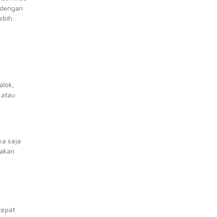
 dengan
ebih
alok,
 atau
ya saja
nakan
tepat