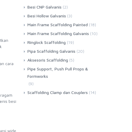
Besi CNP Galvanis
(2)
Besi Hollow Galvanis
(3)
Main Frame Scaffolding Painted
(18)
Main Frame Scaffolding Galvanis
(10)
atkan
Ringlock Scaffolding
(19)
k
Pipa Scaffolding Galvanis
(20)
Aksesoris Scaffolding
(5)
dan cara
Pipe Support, Push Pull Props &
Formworks
(9)
Scaffolding Clamp dan Couplers
(14)
beragam
nis besi
besi wide