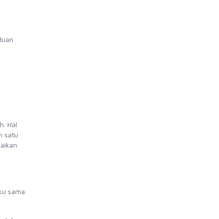
nduan
h. Hal
m satu
uaikan
iku sama