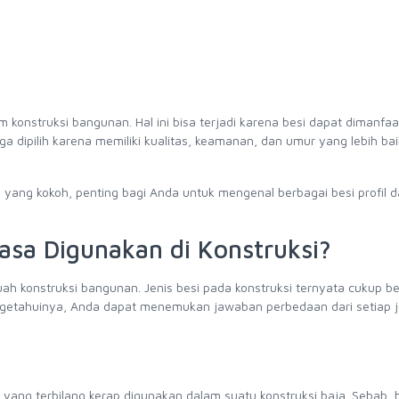
m konstruksi bangunan. Hal ini bisa terjadi karena besi dapat dimanfa
uga dipilih karena memiliki kualitas, keamanan, dan umur yang lebih bai
an yang kokoh, penting bagi Anda untuk mengenal berbagai besi profil 
iasa Digunakan di Konstruksi?
ah konstruksi bangunan. Jenis besi pada konstruksi ternyata cukup 
ngetahuinya, Anda dapat menemukan jawaban perbedaan dari setiap je
i yang terbilang kerap digunakan dalam suatu konstruksi baja. Sebab, 