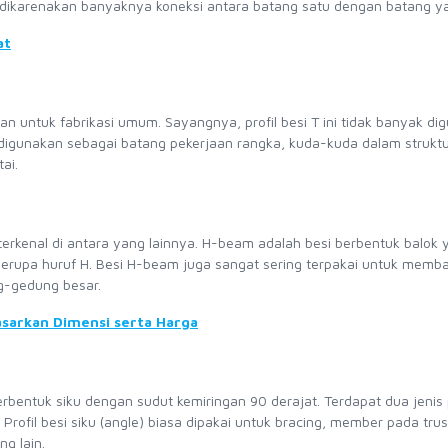
i dikarenakan banyaknya koneksi antara batang satu dengan batang ya
at
akan untuk fabrikasi umum. Sayangnya, profil besi T ini tidak banyak d
 digunakan sebagai batang pekerjaan rangka, kuda-kuda dalam strukt
ai.
 terkenal di antara yang lainnya. H-beam adalah besi berbentuk balok
 serupa huruf H. Besi H-beam juga sangat sering terpakai untuk mem
g-gedung besar.
sarkan Dimensi serta Harga
bentuk siku dengan sudut kemiringan 90 derajat. Terdapat dua jenis p
 Profil besi siku (angle) biasa dipakai untuk bracing, member pada trus
g lain.