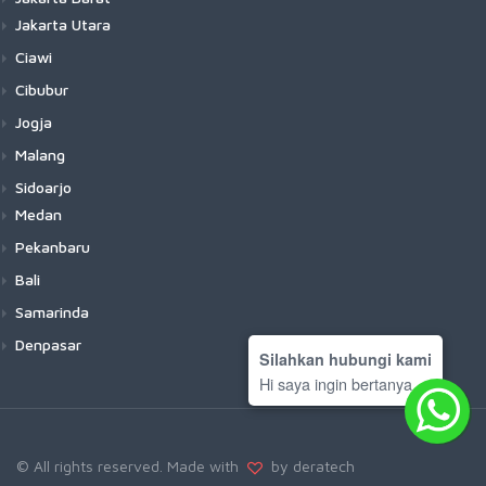
Jakarta Utara
Ciawi
Cibubur
Jogja
Malang
Sidoarjo
Medan
Pekanbaru
Bali
Samarinda
Denpasar
Silahkan hubungi kami
Hi saya ingin bertanya
© All rights reserved. Made with
by deratech