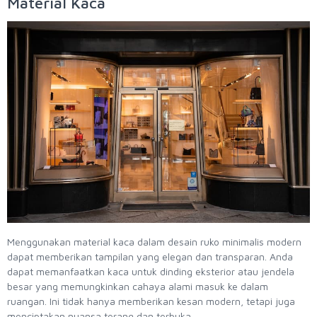
Material Kaca
Menggunakan material kaca dalam desain ruko minimalis modern
dapat memberikan tampilan yang elegan dan transparan. Anda
dapat memanfaatkan kaca untuk dinding eksterior atau jendela
besar yang memungkinkan cahaya alami masuk ke dalam
ruangan. Ini tidak hanya memberikan kesan modern, tetapi juga
menciptakan nuansa terang dan terbuka.