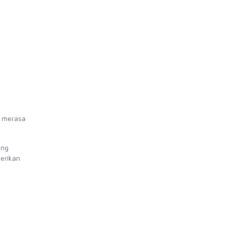
u merasa
ang
erikan