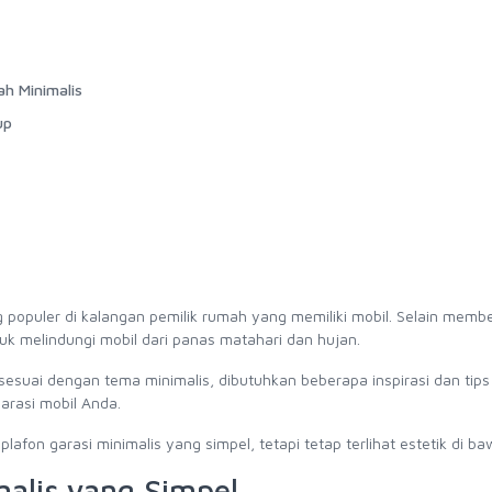
ah Minimalis
up
g populer di kalangan pemilik rumah yang memiliki mobil. Selain memb
ntuk melindungi mobil dari panas matahari dan hujan.
esuai dengan tema minimalis, dibutuhkan beberapa inspirasi dan tips 
rasi mobil Anda.
lafon garasi minimalis yang simpel, tetapi tetap terlihat estetik di ba
malis yang Simpel