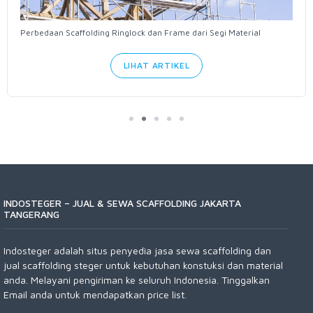
Perbedaan Scaffolding Ringlock dan Frame dari Segi Material
LIHAT ARTIKEL
INDOSTEGER – JUAL & SEWA SCAFFOLDING JAKARTA
TANGERANG
Indosteger adalah situs penyedia jasa sewa scaffolding dan
jual scaffolding steger untuk kebutuhan konstuksi dan material
anda. Melayani pengiriman ke seluruh Indonesia. Tinggalkan
Email anda untuk mendapatkan price list.