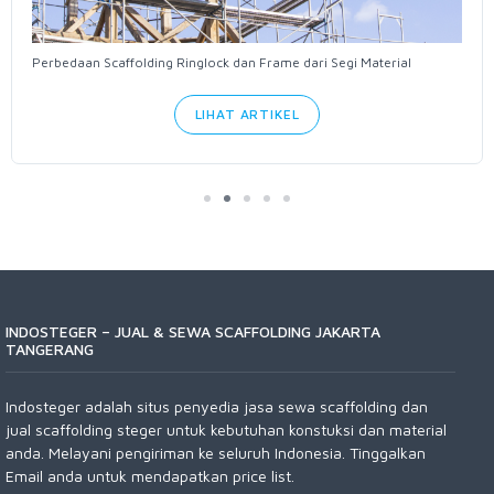
Perbedaan Scaffolding Ringlock dan Frame dari Segi Material
LIHAT ARTIKEL
INDOSTEGER – JUAL & SEWA SCAFFOLDING JAKARTA
TANGERANG
Indosteger adalah situs penyedia jasa sewa scaffolding dan
jual scaffolding steger untuk kebutuhan konstuksi dan material
anda. Melayani pengiriman ke seluruh Indonesia. Tinggalkan
Email anda untuk mendapatkan price list.