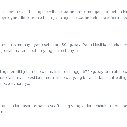
asi ini, beban scaffolding memiliki kekuatan untuk mengangkat beban h
yek yang tidak terlalu besar, sehingga kekuatan beban scaffolding 
ban maksimumnya yaitu sebesar 450 kg/bay. Pada klasifikasi beban 
n jumlah material bahan yang cukup banyak.
olding memiliki jumlah beban maksimum hingga 675 kg/bay. Jumlah beb
terial bahan. Meskipun memiliki beban yang berat, tetapi scaffoldin
rkan keamanannya.
a oleh landasan terhadap scaffolding yang sedang didirikan. Total b
ut ini.