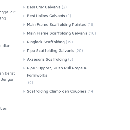
Besi CNP Galvanis
(2)
ingga 225
Besi Hollow Galvanis
(3)
yang
Main Frame Scaffolding Painted
(18)
Main Frame Scaffolding Galvanis
(10)
Ringlock Scaffolding
(19)
medium
Pipa Scaffolding Galvanis
(20)
Aksesoris Scaffolding
(5)
Pipe Support, Push Pull Props &
an berat
Formworks
g dengan
(9)
Scaffolding Clamp dan Couplers
(14)
eban