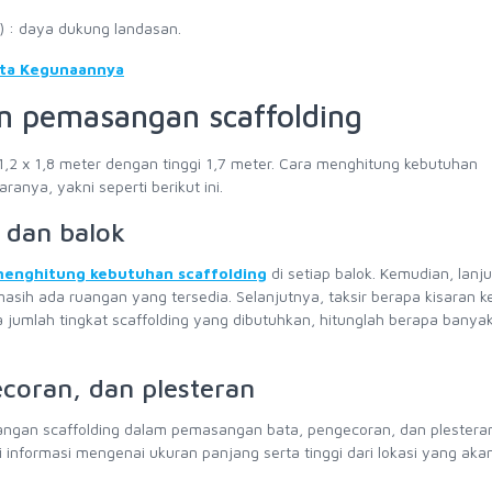
) : daya dukung landasan.
rta Kegunaannya
n pemasangan scaffolding
,2 x 1,8 meter dengan tinggi 1,7 meter. Cara menghitung kebutuhan
nya, yakni seperti berikut ini.
 dan balok
enghitung kebutuhan scaffolding
di setiap balok. Kemudian, lanj
asih ada ruangan yang tersedia. Selanjutnya, taksir berapa kisaran k
 jumlah tingkat scaffolding yang dibutuhkan, hitunglah berapa banya
coran, dan plesteran
angan scaffolding dalam pemasangan bata, pengecoran, dan plestera
 informasi mengenai ukuran panjang serta tinggi dari lokasi yang aka