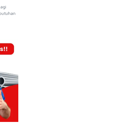
bagi
ebutuhan