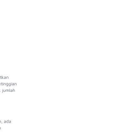
utkan
etinggian
k jumlah
n, ada
n