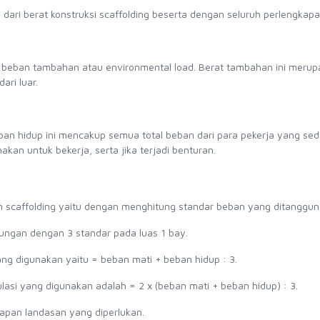
n dari berat konstruksi scaffolding beserta dengan seluruh perlengkap
gan beban tambahan atau environmental load. Berat tambahan ini meru
ari luar.
 Beban hidup ini mencakup semua total beban dari para pekerja yang se
kan untuk bekerja, serta jika terjadi benturan.
n scaffolding yaitu dengan menghitung standar beban yang ditanggu
ungan dengan 3 standar pada luas 1 bay.
yang digunakan yaitu = beban mati + beban hidup : 3.
asi yang digunakan adalah = 2 x (beban mati + beban hidup) : 3.
apan landasan yang diperlukan.