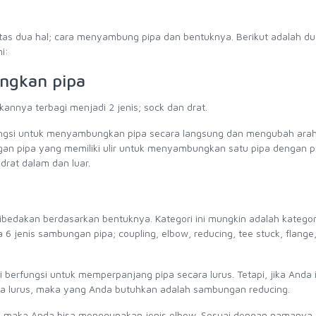
atas dua hal; cara menyambung pipa dan bentuknya. Berikut adalah d
i:
ngkan pipa
nya terbagi menjadi 2 jenis; sock dan drat.
ngsi untuk menyambungkan pipa secara langsung dan mengubah ara
gan pipa yang memiliki ulir untuk menyambungkan satu pipa dengan p
 drat dalam dan luar.
ibedakan berdasarkan bentuknya. Kategori ini mungkin adalah kategor
6 jenis sambungan pipa; coupling, elbow, reducing, tee stuck, flange
ni berfungsi untuk memperpanjang pipa secara lurus. Tetapi, jika Anda 
 lurus, maka yang Anda butuhkan adalah sambungan reducing.
a, maka Anda bisa menggunakan jenis elbow. Sesuai dengan namanya, 