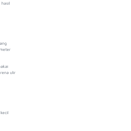
 hasil
yang
ameter
akai
rena ulir
kecil