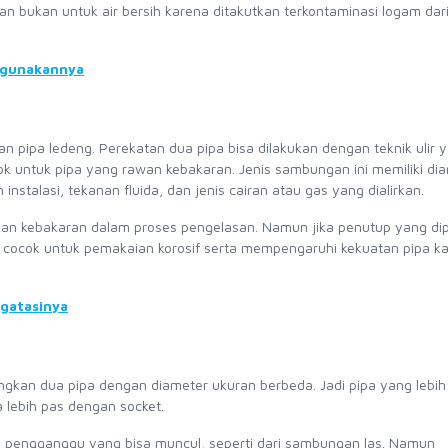
 bukan untuk air bersih karena ditakutkan terkontaminasi logam dari
ggunakannya
pipa ledeng. Perekatan dua pipa bisa dilakukan dengan teknik ulir 
cok untuk pipa yang rawan kebakaran. Jenis sambungan ini memiliki di
stalasi, tekanan fluida, dan jenis cairan atau gas yang dialirkan.
n kebakaran dalam proses pengelasan. Namun jika penutup yang dip
ak cocok untuk pemakaian korosif serta mempengaruhi kekuatan pipa ka
gatasinya
an dua pipa dengan diameter ukuran berbeda. Jadi pipa yang lebih 
a lebih pas dengan socket.
ial pengganggu yang bisa muncul, seperti dari sambungan las. Namun