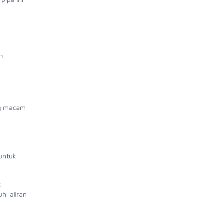
h
ng macam
untuk
k
i aliran