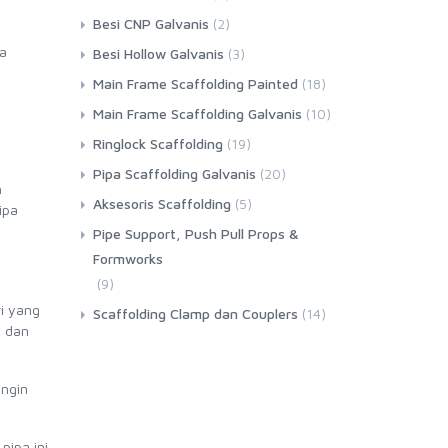
Besi CNP Galvanis
(2)
ua
Besi Hollow Galvanis
(3)
Main Frame Scaffolding Painted
(18)
Main Frame Scaffolding Galvanis
(10)
Ringlock Scaffolding
(19)
Pipa Scaffolding Galvanis
(20)
h
Aksesoris Scaffolding
(5)
ipa
Pipe Support, Push Pull Props &
Formworks
(9)
i yang
Scaffolding Clamp dan Couplers
(14)
, dan
ingin
pipa ini