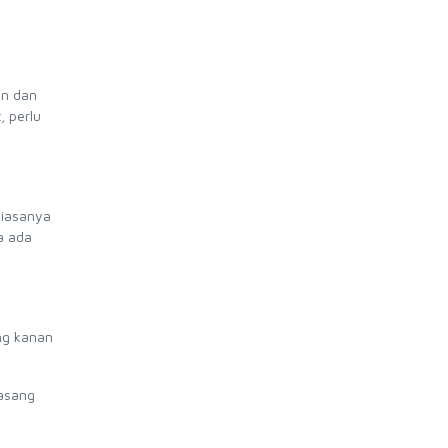
en dan
, perlu
Biasanya
a ada
ng kanan
pasang