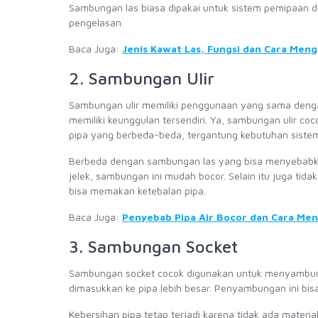
Sambungan las biasa dipakai untuk sistem pemipaan dan
pengelasan.
Baca Juga:
Jenis Kawat Las, Fungsi dan Cara Men
2. Sambungan Ulir
Sambungan ulir memiliki penggunaan yang sama dengan 
memiliki keunggulan tersendiri. Ya, sambungan ulir co
pipa yang berbeda-beda, tergantung kebutuhan sistem in
Berbeda dengan sambungan las yang bisa menyebabka
jelek, sambungan ini mudah bocor. Selain itu juga tid
bisa memakan ketebalan pipa.
Baca Juga:
Penyebab Pipa Air Bocor dan Cara Men
3. Sambungan Socket
Sambungan socket cocok digunakan untuk menyambungk
dimasukkan ke pipa lebih besar. Penyambungan ini bis
Kebersihan pipa tetap terjadi karena tidak ada mater