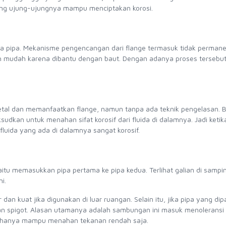
yang ujung-ujungnya mampu menciptakan korosi.
a pipa. Mekanisme pengencangan dari flange termasuk tidak perman
ih mudah karena dibantu dengan baut. Dengan adanya proses tersebut
tal dan memanfaatkan flange, namun tanpa ada teknik pengelasan. 
dkan untuk menahan sifat korosif dari fluida di dalamnya. Jadi ketik
fluida yang ada di dalamnya sangat korosif.
itu memasukkan pipa pertama ke pipa kedua. Terlihat galian di sampi
ni.
dan kuat jika digunakan di luar ruangan. Selain itu, jika pipa yang di
an spigot. Alasan utamanya adalah sambungan ini masuk menoleransi
ki hanya mampu menahan tekanan rendah saja.