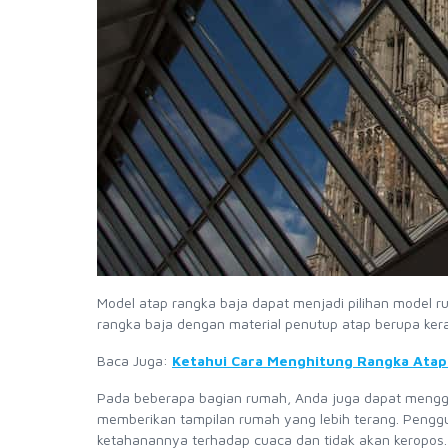
Model atap rangka baja dapat menjadi pilihan model 
rangka baja dengan material penutup atap berupa keram
Baca Juga:
Ketahui Cara Menghitung Rangka Atap
Pada beberapa bagian rumah, Anda juga dapat meng
memberikan tampilan rumah yang lebih terang. Penggun
ketahanannya terhadap cuaca dan tidak akan keropos.