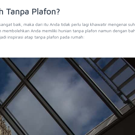
h Tanpa Plafon?
angat baik, maka dari itu Anda tidak perlu lagi khawatir mengenai su
gam membolehkan Anda memiliki hunian tanpa plafon namun dengan ba
jadi inspirasi atap tanpa plafon pada rumah: