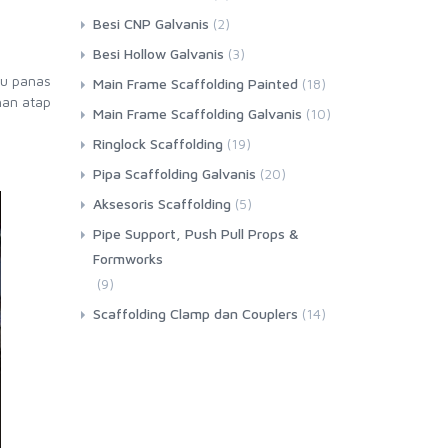
Besi CNP Galvanis
(2)
Besi Hollow Galvanis
(3)
hu panas
Main Frame Scaffolding Painted
(18)
han atap
Main Frame Scaffolding Galvanis
(10)
Ringlock Scaffolding
(19)
Pipa Scaffolding Galvanis
(20)
Aksesoris Scaffolding
(5)
Pipe Support, Push Pull Props &
Formworks
(9)
Scaffolding Clamp dan Couplers
(14)