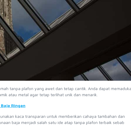
rumah tanpa plafon yang awet dan tetap cantik. Anda dapat memaduk
ik atau metal agar tetap terlihat unik dan menarik.
 Baja Ringan
gunakan kaca transparan untuk memberikan cahaya tambahan dan
aan baja menjadi salah satu ide atap tanpa plafon terbaik sebab