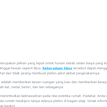
erupakan pilihan yang tepat untuk hunian sebab selain biaya yang ti
tinggal hewan seperti tikus.
Keberadaan tikus
tersebut dapat meng
ahat dan tidak jarang membuat plafon jebol akibat pergerakannya.
ni adalah memberikan kesan ruangan yang luas dan memberikan keseju
h liat, metal, beton, dan lain sebagainya.
enimbulkan kekhawatiran pada nilai estetika rumah. Padahal, Anda 
a rumah meskipun tanpa adanya plafon di bagian atap. Simak inform
l berikut.