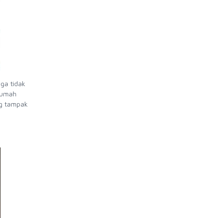
ga tidak
rumah
ng tampak