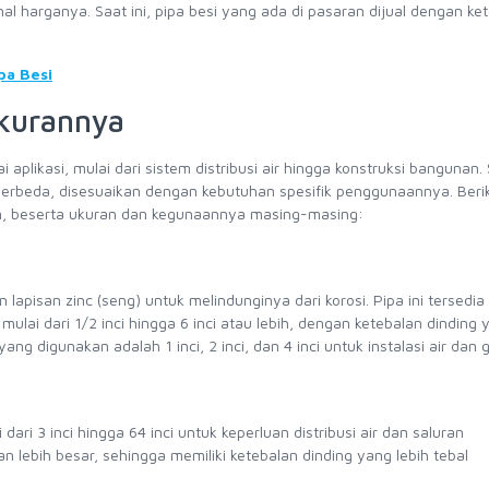
 harganya. Saat ini, pipa besi yang ada di pasaran dijual dengan ke
a Besi
Ukurannya
likasi, mulai dari sistem distribusi air hingga konstruksi bangunan. 
g berbeda, disesuaikan dengan kebutuhan spesifik penggunaannya. Beri
n, beserta ukuran dan kegunaannya masing-masing:
n lapisan zinc (seng) untuk melindunginya dari korosi. Pipa ini tersedi
lai dari 1/2 inci hingga 6 inci atau lebih, dengan ketebalan dinding 
g digunakan adalah 1 inci, 2 inci, dan 4 inci untuk instalasi air dan g
dari 3 inci hingga 64 inci untuk keperluan distribusi air dan saluran
lebih besar, sehingga memiliki ketebalan dinding yang lebih tebal