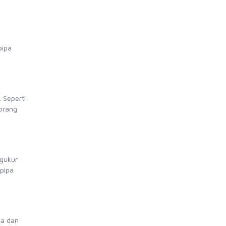
pipa
 Seperti
orang
ngukur
 pipa
pa dan