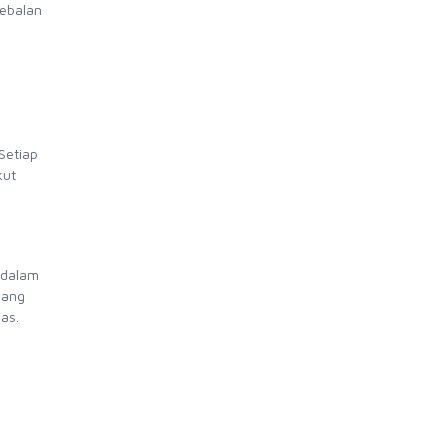
tebalan
Setiap
kut
a dalam
yang
as.