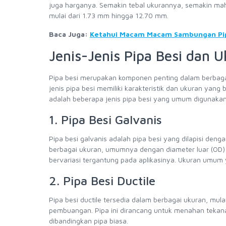
juga harganya. Semakin tebal ukurannya, semakin mahal
mulai dari 1.73 mm hingga 12.70 mm.
Baca Juga:
Ketahui Macam Macam Sambungan Pip
Jenis-Jenis Pipa Besi dan 
Pipa besi merupakan komponen penting dalam berbagai ap
jenis pipa besi memiliki karakteristik dan ukuran yan
adalah beberapa jenis pipa besi yang umum digunaka
1. Pipa Besi Galvanis
Pipa besi galvanis adalah pipa besi yang dilapisi denga
berbagai ukuran, umumnya dengan diameter luar (OD) mu
bervariasi tergantung pada aplikasinya. Ukuran umum yan
2. Pipa Besi Ductile
Pipa besi ductile tersedia dalam berbagai ukuran, mulai 
pembuangan. Pipa ini dirancang untuk menahan tekanan 
dibandingkan pipa biasa.