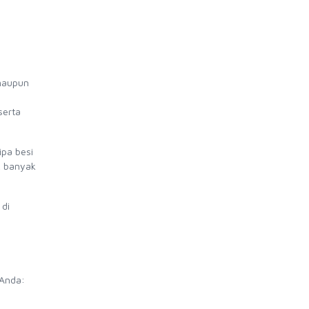
 maupun
serta
ipa besi
, banyak
 di
 Anda: