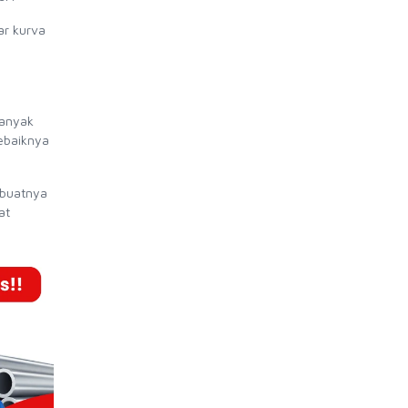
ar kurva
banyak
ebaiknya
mbuatnya
at