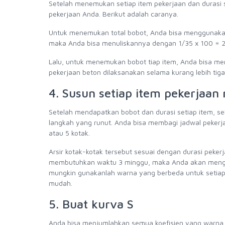
Setelah menemukan setiap item pekerjaan dan durasi s
pekerjaan Anda. Berikut adalah caranya.
Untuk menemukan total bobot, Anda bisa menggunakan 
maka Anda bisa menuliskannya dengan 1/35 x 100 = 
Lalu, untuk menemukan bobot tiap item, Anda bisa mem
pekerjaan beton dilaksanakan selama kurang lebih tig
4. Susun setiap item pekerjaan
Setelah mendapatkan bobot dan durasi setiap item, s
langkah yang runut. Anda bisa membagi jadwal pekerja
atau 5 kotak.
Arsir kotak-kotak tersebut sesuai dengan durasi peker
membutuhkan waktu 3 minggu, maka Anda akan mengar
mungkin gunakanlah warna yang berbeda untuk setiap
mudah.
5. Buat kurva S
Anda bisa menjumlahkan semua koefisien yang warna m