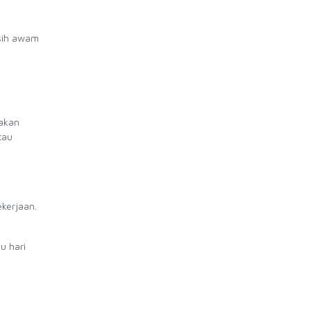
asih awam
akan
tau
kerjaan.
u hari