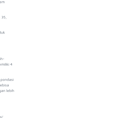
tem
 35,
tuk
ah-
iliki 4
 pondasi
ebisa
an lebih
i’.