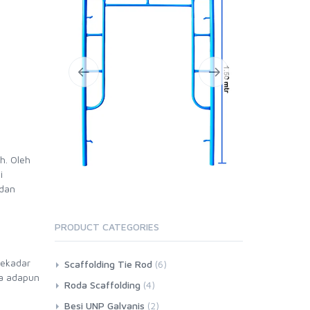
h. Oleh
i
 dan
PRODUCT CATEGORIES
sekadar
Scaffolding Tie Rod
(6)
ka adapun
Roda Scaffolding
(4)
Besi UNP Galvanis
(2)