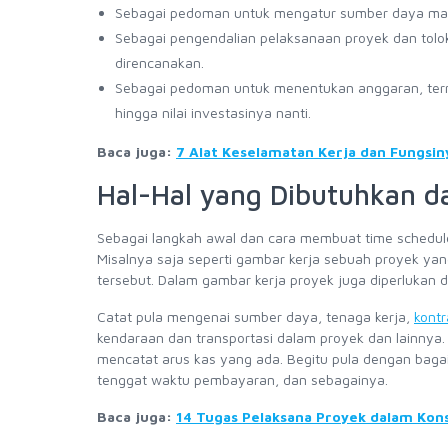
Sebagai pedoman untuk mengatur sumber daya manus
Sebagai pengendalian pelaksanaan proyek dan tolo
direncanakan.
Sebagai pedoman untuk menentukan anggaran, term
hingga nilai investasinya nanti.
Baca juga:
7 Alat Keselamatan Kerja dan Fungsin
Hal-Hal yang Dibutuhkan d
Sebagai langkah awal dan cara membuat time schedule
Misalnya saja seperti gambar kerja sebuah proyek yan
tersebut. Dalam gambar kerja proyek juga diperlukan 
Catat pula mengenai sumber daya, tenaga kerja,
kontr
kendaraan dan transportasi dalam proyek dan lainnya.
mencatat arus kas yang ada. Begitu pula dengan bag
tenggat waktu pembayaran, dan sebagainya.
Baca juga:
14 Tugas Pelaksana Proyek dalam Kon