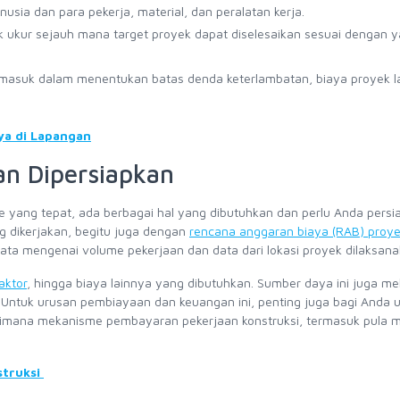
ia dan para pekerja, material, dan peralatan kerja.
k ukur sejauh mana target proyek dapat diselesaikan sesuai dengan 
asuk dalam menentukan batas denda keterlambatan, biaya proyek l
ya di Lapangan
an Dipersiapkan
 yang tepat, ada berbagai hal yang dibutuhkan dan perlu Anda persi
g dikerjakan, begitu juga dengan
rencana anggaran biaya (RAB) proy
data mengenai volume pekerjaan dan data dari lokasi proyek dilaksana
aktor
, hingga biaya lainnya yang dibutuhkan. Sumber daya ini juga mel
 Untuk urusan pembiayaan dan keuangan ini, penting juga bagi Anda 
aimana mekanisme pembayaran pekerjaan konstruksi, termasuk pula 
struksi