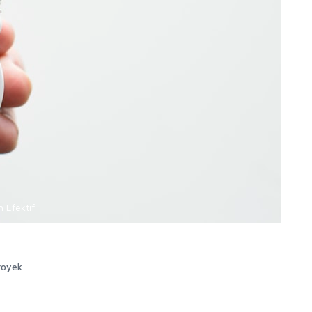
 Efektif
royek