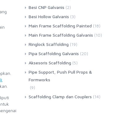
Besi CNP Galvanis
(2)
yang
Besi Hollow Galvanis
(3)
Main Frame Scaffolding Painted
(18)
ain
Main Frame Scaffolding Galvanis
(10)
Ringlock Scaffolding
(19)
Pipa Scaffolding Galvanis
(20)
Aksesoris Scaffolding
(5)
Pipe Support, Push Pull Props &
apkan.
ek
Formworks
kan.
(9)
Scaffolding Clamp dan Couplers
(14)
iputi
untuk
mengenai