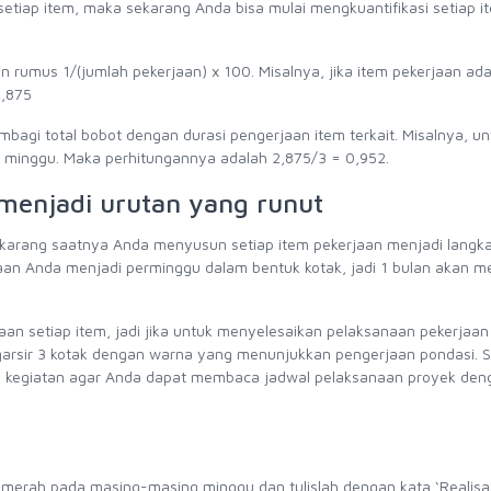
etiap item, maka sekarang Anda bisa mulai mengkuantifikasi setiap i
rumus 1/(jumlah pekerjaan) x 100. Misalnya, jika item pekerjaan ada
2,875
bagi total bobot dengan durasi pengerjaan item terkait. Misalnya, un
a minggu. Maka perhitungannya adalah 2,875/3 = 0,952.
 menjadi urutan yang runut
ekarang saatnya Anda menyusun setiap item pekerjaan menjadi langk
an Anda menjadi perminggu dalam bentuk kotak, jadi 1 bulan akan mem
jaan setiap item, jadi jika untuk menyelesaikan pelaksanaan pekerjaan
sir 3 kotak dengan warna yang menunjukkan pengerjaan pondasi. S
 kegiatan agar Anda dapat membaca jadwal pelaksanaan proyek deng
erah pada masing-masing minggu dan tulislah dengan kata ‘Realisas