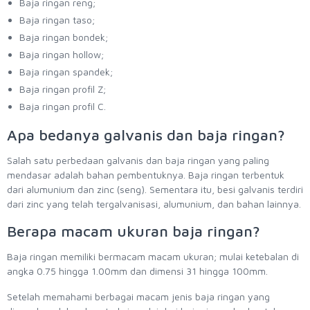
Baja ringan reng;
Baja ringan taso;
Baja ringan bondek;
Baja ringan hollow;
Baja ringan spandek;
Baja ringan profil Z;
Baja ringan profil C.
Apa bedanya galvanis dan baja ringan?
Salah satu perbedaan galvanis dan baja ringan yang paling
mendasar adalah bahan pembentuknya. Baja ringan terbentuk
dari alumunium dan zinc (seng). Sementara itu, besi galvanis terdiri
dari zinc yang telah tergalvanisasi, alumunium, dan bahan lainnya.
Berapa macam ukuran baja ringan?
Baja ringan memiliki bermacam macam ukuran; mulai ketebalan di
angka 0.75 hingga 1.00mm dan dimensi 31 hingga 100mm.
Setelah memahami berbagai macam jenis baja ringan yang