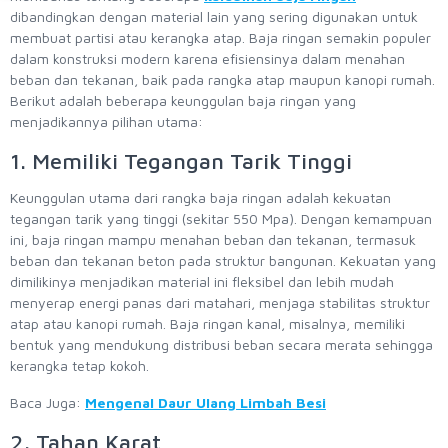
dibandingkan dengan material lain yang sering digunakan untuk
membuat partisi atau kerangka atap. Baja ringan semakin populer
dalam konstruksi modern karena efisiensinya dalam menahan
beban dan tekanan, baik pada rangka atap maupun kanopi rumah.
Berikut adalah beberapa keunggulan baja ringan yang
menjadikannya pilihan utama:
1. Memiliki Tegangan Tarik Tinggi
Keunggulan utama dari rangka baja ringan adalah kekuatan
tegangan tarik yang tinggi (sekitar 550 Mpa). Dengan kemampuan
ini, baja ringan mampu menahan beban dan tekanan, termasuk
beban dan tekanan beton pada struktur bangunan. Kekuatan yang
dimilikinya menjadikan material ini fleksibel dan lebih mudah
menyerap energi panas dari matahari, menjaga stabilitas struktur
atap atau kanopi rumah. Baja ringan kanal, misalnya, memiliki
bentuk yang mendukung distribusi beban secara merata sehingga
kerangka tetap kokoh.
Baca Juga:
Mengenal Daur Ulang Limbah Besi
2. Tahan Karat