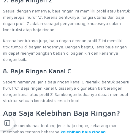
Sesuai dengan namanya, baja ringan ini memiliki profil atau bentuk
menyerupai huruf 'Z'. Karena bentuknya, fungsi utama dari baja
ringan profil Z adalah sebagai penyambung, khususnya dalam
konstruksi atap baja ringan.
Karena bentuknya juga, baja ringan dengan profil Z ini memiliki
titik tumpu di bagian tengahnya. Dengan begitu, jenis baja ringan
ini dapat menyimbangkan beban di bagian kiri dan kanannya
dengan baik.
8. Baja Ringan Kanal C
Seperti namanya, jenis baja ringan kanal C memiliki bentuk seperti
huruf 'C'. Baja ringan kanal C biasanya digunakan berbarengan
dengan kanal atau profil Z. Sambungan keduanya dapat membuat
struktur sebuah konstruksi semakin kuat.
Apa Saja Kelebihan Baja Ringan?
Setelah membahas tentang jenis baja ringan, sekarang mari
membahas tentang beberapa
kelebihan baja ringan