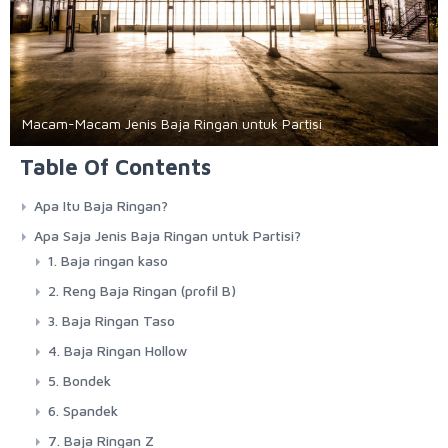
Macam-Macam Jenis Baja Ringan untuk Partisi
Table Of Contents
Apa Itu Baja Ringan?
Apa Saja Jenis Baja Ringan untuk Partisi?
1. Baja ringan kaso
2. Reng Baja Ringan (profil B)
3. Baja Ringan Taso
4. Baja Ringan Hollow
5. Bondek
6. Spandek
7. Baja Ringan Z