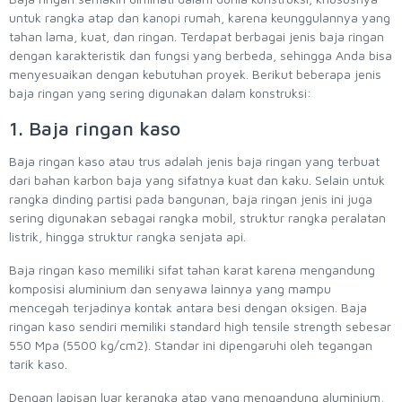
untuk rangka atap dan kanopi rumah, karena keunggulannya yang
tahan lama, kuat, dan ringan. Terdapat berbagai jenis baja ringan
dengan karakteristik dan fungsi yang berbeda, sehingga Anda bisa
menyesuaikan dengan kebutuhan proyek. Berikut beberapa jenis
baja ringan yang sering digunakan dalam konstruksi:
1. Baja ringan kaso
Baja ringan kaso atau trus adalah jenis baja ringan yang terbuat
dari bahan karbon baja yang sifatnya kuat dan kaku. Selain untuk
rangka dinding partisi pada bangunan, baja ringan jenis ini juga
sering digunakan sebagai rangka mobil, struktur rangka peralatan
listrik, hingga struktur rangka senjata api.
Baja ringan kaso memiliki sifat tahan karat karena mengandung
komposisi aluminium dan senyawa lainnya yang mampu
mencegah terjadinya kontak antara besi dengan oksigen. Baja
ringan kaso sendiri memiliki standard high tensile strength sebesar
550 Mpa (5500 kg/cm2). Standar ini dipengaruhi oleh tegangan
tarik kaso.
Dengan lapisan luar kerangka atap yang mengandung aluminium,