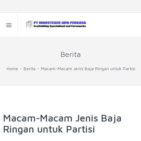
Berita
Home
Berita
Macam-Macam Jenis Baja Ringan untuk Partisi
Macam-Macam Jenis Baja
Ringan untuk Partisi